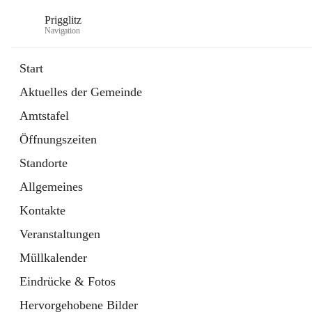
Prigglitz
Navigation
Start
Aktuelles der Gemeinde
öffnet
Amtstafel
Amtstafel
in
Externe Webseite
neuem
Öffnungszeiten
Tab
öffnet
Gemeindezeitung
in
Ordner
Standorte
neuem
Tab
Allgemeines
Kontakte
Veranstaltungen
Müllkalender
Eindrücke & Fotos
Hervorgehobene Bilder