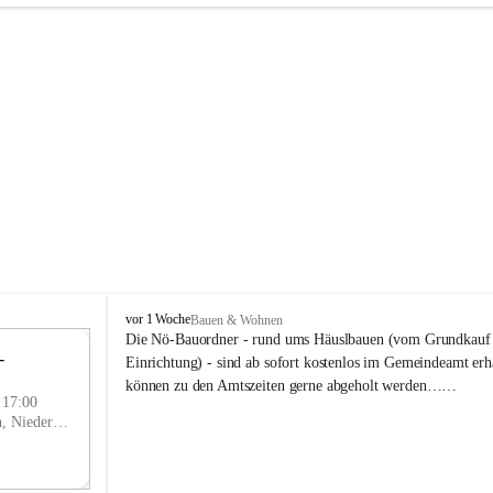
P
vor 1 Woche
Bauen & Wohnen
r
Die Nö-Bauordner - rund ums Häuslbauen (vom Grundkauf b
 
i
12
Einrichtung) - sind ab sofort kostenlos im Gemeindeamt erhä
g
SEP
können zu den Amtszeiten gerne abgeholt werden……
g
- 17:00
l
Prigglitz, Neunkirchen, Niederösterreich, AUT
i
t
z