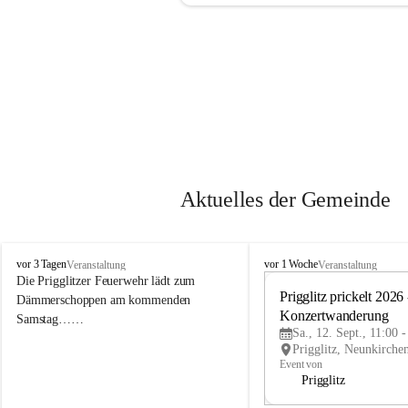
Aktuelles der Gemeinde
P
P
vor 3 Tagen
vor 1 Woche
Veranstaltung
Veranstaltung
r
r
Die Prigglitzer Feuerwehr lädt zum 
i
i
Prigglitz prickelt 2026 -
Dämmerschoppen am kommenden 
g
g
Konzertwanderung
Samstag……
g
g
Sa., 12. Sept., 11:00 
l
l
i
i
Event von
t
t
Prigglitz
z
z