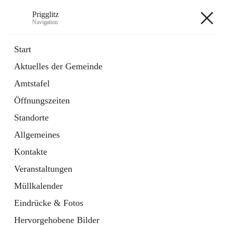
Prigglitz
Navigation
Prigglitz
Start
Aktuelles der Gemeinde
öffnet
Amtstafel
Amtstafel
in
Externe Webseite
neuem
Öffnungszeiten
Tab
öffnet
Gemeindezeitung
in
Ordner
Standorte
neuem
Tab
Allgemeines
+8
Kontakte
Veranstaltungen
Müllkalender
Eindrücke & Fotos
Hauptadresse
Hervorgehobene Bilder