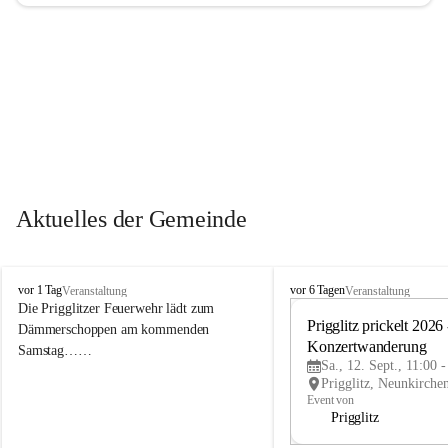
Aktuelles der Gemeinde
P
P
vor 1 Tag
vor 6 Tagen
Veranstaltung
Veranstaltung
r
r
Die Prigglitzer Feuerwehr lädt zum 
i
i
Prigglitz prickelt 2026 -
Dämmerschoppen am kommenden 
g
g
Konzertwanderung
Samstag……
g
g
Sa., 12. Sept., 11:00 
l
l
i
i
Event von
t
t
Prigglitz
z
z