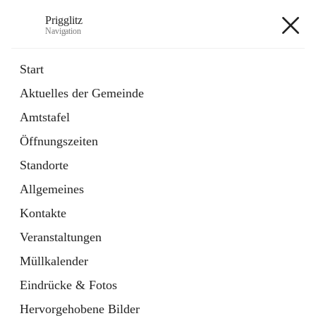
Prigglitz
Navigation
Prigglitz
Start
Aktuelles der Gemeinde
öffnet
Amtstafel
Amtstafel
in
Externe Webseite
neuem
Öffnungszeiten
Tab
öffnet
Gemeindezeitung
in
Ordner
Standorte
neuem
Tab
Allgemeines
+8
Kontakte
Veranstaltungen
Müllkalender
Eindrücke & Fotos
Hauptadresse
Hervorgehobene Bilder