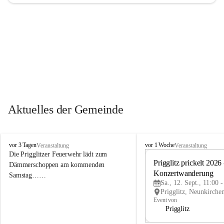
Aktuelles der Gemeinde
P
P
vor 3 Tagen
vor 1 Woche
Veranstaltung
Veranstaltung
r
r
Die Prigglitzer Feuerwehr lädt zum 
i
i
Prigglitz prickelt 2026 -
Dämmerschoppen am kommenden 
g
g
Konzertwanderung
Samstag……
g
g
Sa., 12. Sept., 11:00 
l
l
i
i
Event von
t
t
Prigglitz
z
z