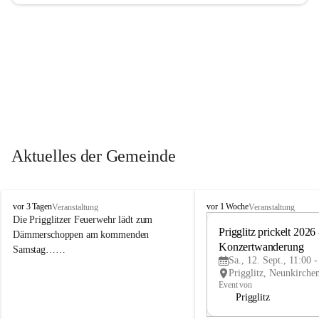
Aktuelles der Gemeinde
P
P
vor 3 Tagen
vor 1 Woche
Veranstaltung
Veranstaltung
r
r
Die Prigglitzer Feuerwehr lädt zum 
i
i
Prigglitz prickelt 2026 -
Dämmerschoppen am kommenden 
g
g
Konzertwanderung
Samstag……
g
g
Sa., 12. Sept., 11:00 
l
l
i
i
Event von
t
t
Prigglitz
z
z