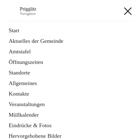
Prigglitz
Navigation
Prigglitz
Start
Aktuelles der Gemeinde
öffnet
Amtstafel
Amtstafel
in
Externe Webseite
neuem
Öffnungszeiten
Tab
öffnet
Gemeindezeitung
in
Ordner
Standorte
neuem
Tab
Allgemeines
+8
Kontakte
Veranstaltungen
Müllkalender
Eindrücke & Fotos
Hauptadresse
Hervorgehobene Bilder