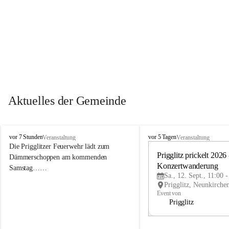
Aktuelles der Gemeinde
P
P
vor 7 Stunden
vor 5 Tagen
Veranstaltung
Veranstaltung
r
r
Die Prigglitzer Feuerwehr lädt zum 
i
i
Prigglitz prickelt 2026 -
Dämmerschoppen am kommenden 
g
g
Konzertwanderung
Samstag……
g
g
Sa., 12. Sept., 11:00 
l
l
i
i
Event von
t
t
Prigglitz
z
z