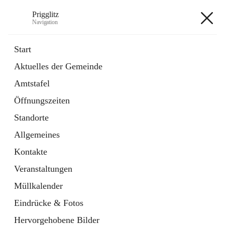
Prigglitz
Navigation
Prigglitz
Start
Aktuelles der Gemeinde
öffnet
Amtstafel
Amtstafel
in
Externe Webseite
neuem
Öffnungszeiten
Tab
öffnet
Gemeindezeitung
in
Ordner
Standorte
neuem
Tab
Allgemeines
+8
Kontakte
Veranstaltungen
Müllkalender
Eindrücke & Fotos
Hauptadresse
Hervorgehobene Bilder