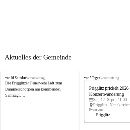
Aktuelles der Gemeinde
P
P
vor 16 Stunden
vor 5 Tagen
Veranstaltung
Veranstaltung
r
r
Die Prigglitzer Feuerwehr lädt zum 
i
i
Prigglitz prickelt 2026 -
Dämmerschoppen am kommenden 
g
g
Konzertwanderung
Samstag……
g
g
Sa., 12. Sept., 11:00 
l
l
i
i
Event von
t
t
Prigglitz
z
z