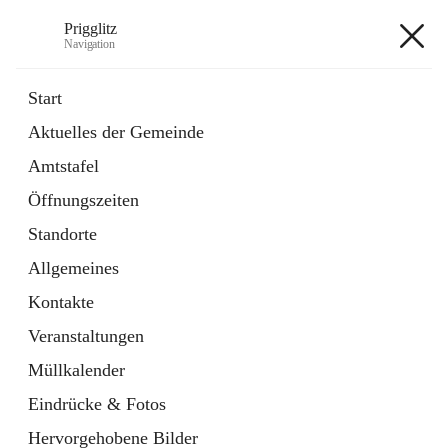
Prigglitz
Navigation
Prigglitz
Start
Aktuelles der Gemeinde
öffnet
Amtstafel
Amtstafel
in
Externe Webseite
neuem
Öffnungszeiten
Tab
öffnet
Gemeindezeitung
in
Ordner
Standorte
neuem
Tab
Allgemeines
+8
Kontakte
Veranstaltungen
Müllkalender
Eindrücke & Fotos
Hauptadresse
Hervorgehobene Bilder