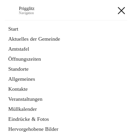
Prigglitz
Navigation
Prigglitz
Start
Aktuelles der Gemeinde
öffnet
Amtstafel
Amtstafel
in
Externe Webseite
neuem
Öffnungszeiten
Tab
öffnet
Gemeindezeitung
in
Ordner
Standorte
neuem
Tab
Allgemeines
+8
Kontakte
Veranstaltungen
Müllkalender
Eindrücke & Fotos
Hauptadresse
Hervorgehobene Bilder