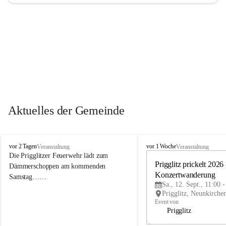
Aktuelles der Gemeinde
P
P
vor 2 Tagen
vor 1 Woche
Veranstaltung
Veranstaltung
r
r
Die Prigglitzer Feuerwehr lädt zum 
i
i
Prigglitz prickelt 2026 -
Dämmerschoppen am kommenden 
g
g
Konzertwanderung
Samstag……
g
g
Sa., 12. Sept., 11:00 
l
l
i
i
Event von
t
t
Prigglitz
z
z