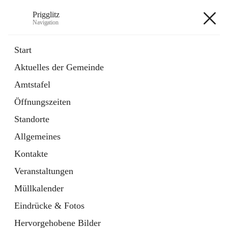
Prigglitz
Navigation
Prigglitz
Start
Aktuelles der Gemeinde
öffnet
Amtstafel
Amtstafel
in
Externe Webseite
neuem
Öffnungszeiten
Tab
öffnet
Gemeindezeitung
in
Ordner
Standorte
neuem
Tab
Allgemeines
+8
Kontakte
Veranstaltungen
Müllkalender
Eindrücke & Fotos
Hauptadresse
Hervorgehobene Bilder