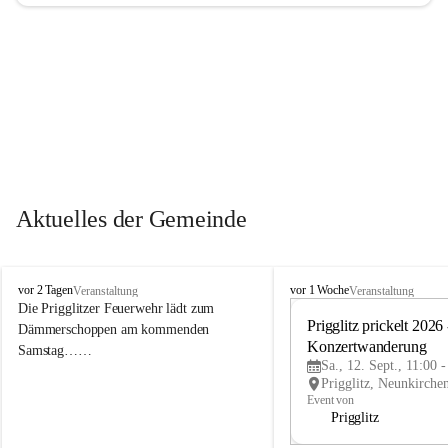
Aktuelles der Gemeinde
P
P
vor 2 Tagen
vor 1 Woche
Veranstaltung
Veranstaltung
r
r
Die Prigglitzer Feuerwehr lädt zum 
i
i
Prigglitz prickelt 2026 -
Dämmerschoppen am kommenden 
g
g
Konzertwanderung
Samstag……
g
g
Sa., 12. Sept., 11:00 
l
l
i
i
Event von
t
t
Prigglitz
z
z