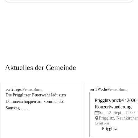
Aktuelles der Gemeinde
P
P
vor 2 Tagen
vor 1 Woche
Veranstaltung
Veranstaltung
r
r
Die Prigglitzer Feuerwehr lädt zum 
i
i
Prigglitz prickelt 2026 -
Dämmerschoppen am kommenden 
g
g
Konzertwanderung
Samstag……
g
g
Sa., 12. Sept., 11:00 
l
l
i
i
Event von
t
t
Prigglitz
z
z