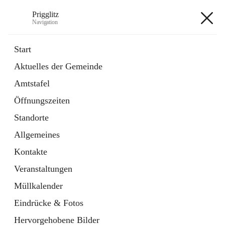
Prigglitz
Navigation
Prigglitz
Start
Aktuelles der Gemeinde
öffnet
Amtstafel
Amtstafel
in
Externe Webseite
neuem
Öffnungszeiten
Tab
öffnet
Gemeindezeitung
in
Ordner
Standorte
neuem
Tab
Allgemeines
+8
Kontakte
Veranstaltungen
Müllkalender
Eindrücke & Fotos
Hauptadresse
Hervorgehobene Bilder