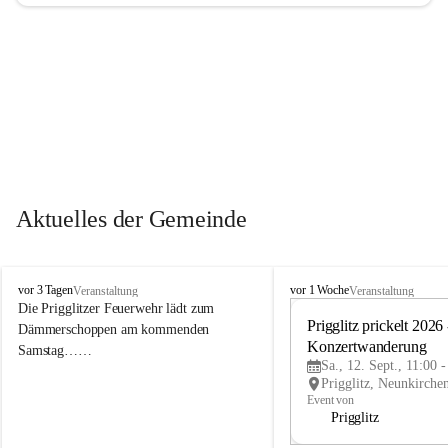
Aktuelles der Gemeinde
P
P
vor 3 Tagen
vor 1 Woche
Veranstaltung
Veranstaltung
r
r
Die Prigglitzer Feuerwehr lädt zum 
i
i
Prigglitz prickelt 2026 -
Dämmerschoppen am kommenden 
g
g
Konzertwanderung
Samstag……
g
g
Sa., 12. Sept., 11:00 
l
l
i
i
Event von
t
t
Prigglitz
z
z