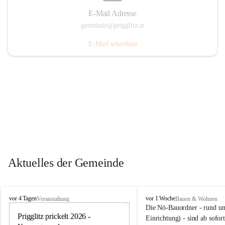
E-Mail Adresse
gemeinde@prigglitz.at
E-Mail schreiben
Aktuelles der Gemeinde
P
P
vor 4 Tagen
vor 1 Woche
Veranstaltung
Bauen & Wohnen
r
r
Die Nö-Bauordner - rund um
i
Prigglitz prickelt 2026 - 
i
12
Einrichtung) - sind ab sofo