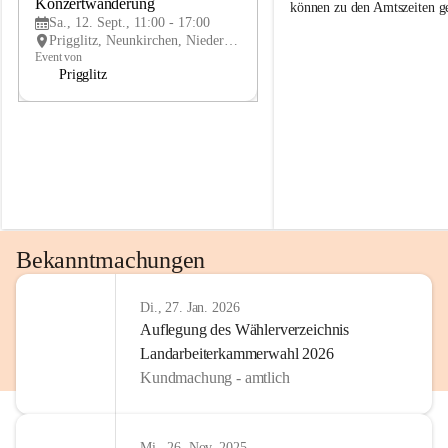
g
g
Konzertwanderung
SEP
können zu den Amtszeiten 
g
g
Sa., 12. Sept., 11:00 - 17:00
l
l
Prigglitz, Neunkirchen, Niederösterreich, AUT
i
i
Event von
t
t
Prigglitz
z
z
Bekanntmachungen
Di., 27. Jan. 2026
Auflegung des Wählerverzeichnis
Landarbeiterkammerwahl 2026
Kundmachung - amtlich
Mi., 26. Nov. 2025