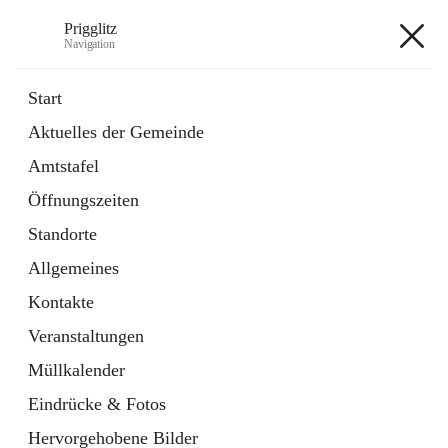
Prigglitz
Navigation
Prigglitz
Start
Aktuelles der Gemeinde
öffnet
Amtstafel
Amtstafel
in
Externe Webseite
neuem
Öffnungszeiten
Tab
öffnet
Gemeindezeitung
in
Ordner
Standorte
neuem
Tab
Allgemeines
+8
Kontakte
Veranstaltungen
Müllkalender
Eindrücke & Fotos
Hauptadresse
Hervorgehobene Bilder