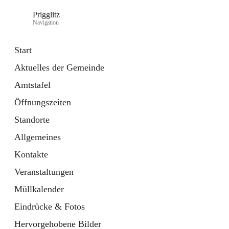
Prigglitz
Navigation
Start
Aktuelles der Gemeinde
öffnet
Amtstafel
Amtstafel
in
Externe Webseite
neuem
Öffnungszeiten
Tab
öffnet
Gemeindezeitung
in
Ordner
Standorte
neuem
Tab
Allgemeines
Kontakte
Veranstaltungen
Müllkalender
Eindrücke & Fotos
Hervorgehobene Bilder