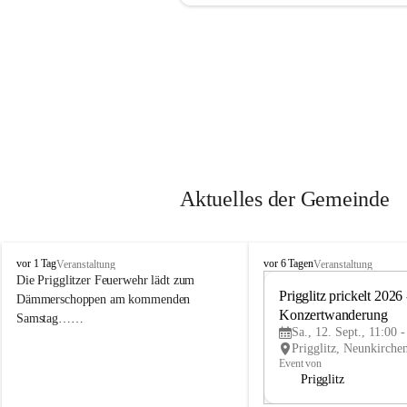
Aktuelles der Gemeinde
P
P
vor 1 Tag
vor 6 Tagen
Veranstaltung
Veranstaltung
r
r
Die Prigglitzer Feuerwehr lädt zum 
i
i
Prigglitz prickelt 2026 -
Dämmerschoppen am kommenden 
g
g
Konzertwanderung
Samstag……
g
g
Sa., 12. Sept., 11:00 
l
l
i
i
Event von
t
t
Prigglitz
z
z