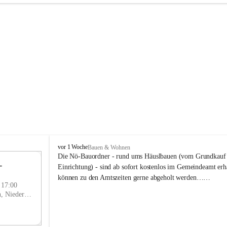
P
vor 1 Woche
Bauen & Wohnen
r
Die Nö-Bauordner - rund ums Häuslbauen (vom Grundkauf b
 
i
12
Einrichtung) - sind ab sofort kostenlos im Gemeindeamt erhä
g
SEP
können zu den Amtszeiten gerne abgeholt werden……
g
- 17:00
l
Prigglitz, Neunkirchen, Niederösterreich, AUT
i
t
z