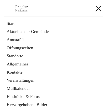
Prigglitz
Navigation
Prigglitz
Start
Aktuelles der Gemeinde
öffnet
Amtstafel
Amtstafel
in
Externe Webseite
neuem
Öffnungszeiten
Tab
öffnet
Gemeindezeitung
in
Ordner
Standorte
neuem
Tab
Allgemeines
+8
Kontakte
Veranstaltungen
Müllkalender
Eindrücke & Fotos
Hauptadresse
Hervorgehobene Bilder