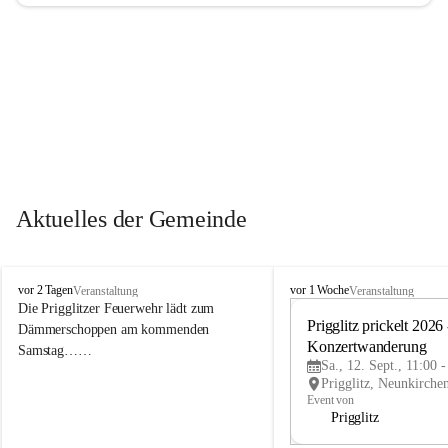
Aktuelles der Gemeinde
P
P
vor 2 Tagen
vor 1 Woche
Veranstaltung
Veranstaltung
r
r
Die Prigglitzer Feuerwehr lädt zum 
i
i
Prigglitz prickelt 2026 -
Dämmerschoppen am kommenden 
g
g
Konzertwanderung
Samstag……
g
g
Sa., 12. Sept., 11:00 
l
l
i
i
Event von
t
t
Prigglitz
z
z