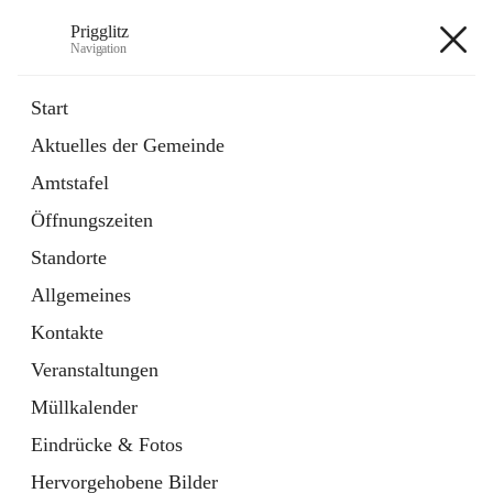
Prigglitz
Navigation
Prigglitz
Start
Aktuelles der Gemeinde
öffnet
Amtstafel
Amtstafel
in
Externe Webseite
neuem
Öffnungszeiten
Tab
öffnet
Gemeindezeitung
in
Ordner
Standorte
neuem
Tab
Allgemeines
+8
Kontakte
Veranstaltungen
Müllkalender
Eindrücke & Fotos
Hauptadresse
Hervorgehobene Bilder