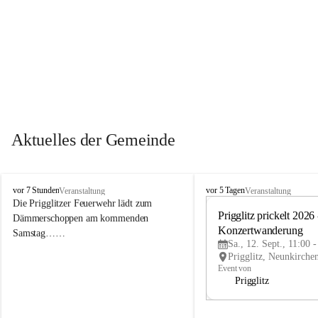
Aktuelles der Gemeinde
P
P
vor 7 Stunden
vor 5 Tagen
Veranstaltung
Veranstaltung
r
r
Die Prigglitzer Feuerwehr lädt zum 
i
i
Prigglitz prickelt 2026 -
Dämmerschoppen am kommenden 
g
g
Konzertwanderung
Samstag……
g
g
Sa., 12. Sept., 11:00 
l
l
i
i
Event von
t
t
Prigglitz
z
z