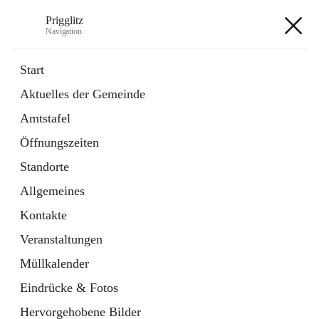
Prigglitz
Navigation
Prigglitz
Start
Aktuelles der Gemeinde
öffnet
Amtstafel
Amtstafel
in
Externe Webseite
neuem
Öffnungszeiten
Tab
öffnet
Gemeindezeitung
in
Ordner
Standorte
neuem
Tab
Allgemeines
+8
Kontakte
Veranstaltungen
Müllkalender
Eindrücke & Fotos
Hauptadresse
Hervorgehobene Bilder