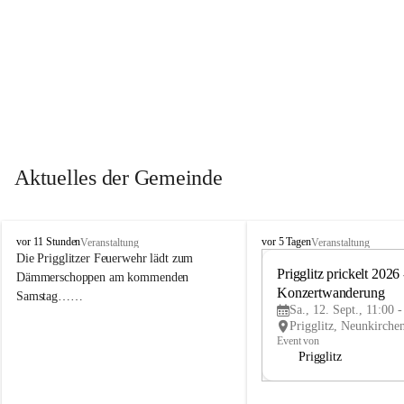
Aktuelles der Gemeinde
P
P
vor 11 Stunden
vor 5 Tagen
Veranstaltung
Veranstaltung
r
r
Die Prigglitzer Feuerwehr lädt zum 
i
i
Prigglitz prickelt 2026 -
Dämmerschoppen am kommenden 
g
g
Konzertwanderung
Samstag……
g
g
Sa., 12. Sept., 11:00 
l
l
i
i
Event von
t
t
Prigglitz
z
z