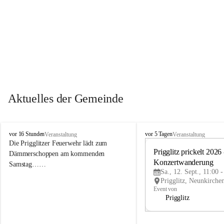
Aktuelles der Gemeinde
P
P
vor 16 Stunden
vor 5 Tagen
Veranstaltung
Veranstaltung
r
r
Die Prigglitzer Feuerwehr lädt zum 
i
i
Prigglitz prickelt 2026 -
Dämmerschoppen am kommenden 
g
g
Konzertwanderung
Samstag……
g
g
Sa., 12. Sept., 11:00 
l
l
i
i
Event von
t
t
Prigglitz
z
z