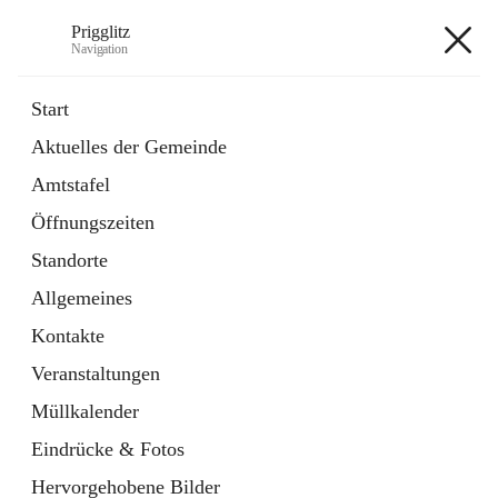
Prigglitz
Navigation
Prigglitz
Start
Aktuelles der Gemeinde
öffnet
Amtstafel
Amtstafel
in
Externe Webseite
neuem
Öffnungszeiten
Tab
öffnet
Gemeindezeitung
in
Ordner
Standorte
neuem
Tab
Allgemeines
+8
Kontakte
Veranstaltungen
Müllkalender
Eindrücke & Fotos
Hauptadresse
Hervorgehobene Bilder