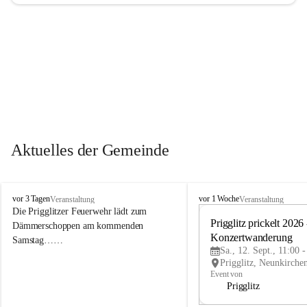
Aktuelles der Gemeinde
P
P
vor 3 Tagen
vor 1 Woche
Veranstaltung
Veranstaltung
r
r
Die Prigglitzer Feuerwehr lädt zum 
i
i
Prigglitz prickelt 2026 -
Dämmerschoppen am kommenden 
g
g
Konzertwanderung
Samstag……
g
g
Sa., 12. Sept., 11:00 
l
l
i
i
Event von
t
t
Prigglitz
z
z