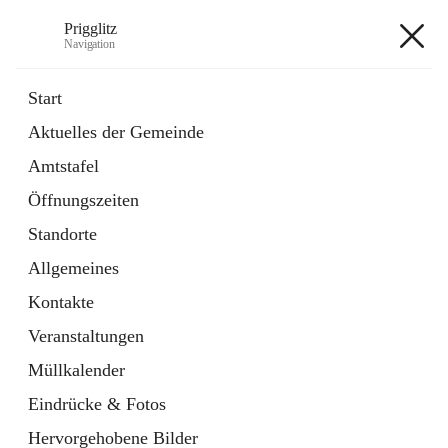
Prigglitz
Navigation
Prigglitz
Start
Aktuelles der Gemeinde
öffnet
Amtstafel
Amtstafel
in
Externe Webseite
neuem
Öffnungszeiten
Tab
öffnet
Gemeindezeitung
in
Ordner
Standorte
neuem
Tab
Allgemeines
+8
Kontakte
Veranstaltungen
Müllkalender
Eindrücke & Fotos
Hauptadresse
Hervorgehobene Bilder