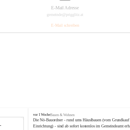
E-Mail Adresse
gemeinde@prigglitz.at
E-Mail schreiben
P
vor 1 Woche
Bauen & Wohnen
r
Die Nö-Bauordner - rund ums Häuslbauen (vom Grundkauf b
 
i
12
Einrichtung) - sind ab sofort kostenlos im Gemeindeamt erhä