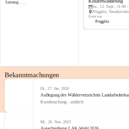
g
g
Konzertwanderung
Samstag……
g
g
Sa., 12. Sept., 11:00 
l
l
i
i
Event von
t
t
Prigglitz
z
z
Bekanntmachungen
Di., 27. Jan. 2026
Auflegung des Wählerverzeichnis Landarbeiter
Kundmachung - amtlich
Mi., 26. Nov. 2025
Ausschreibung LAK-Wahl 2026