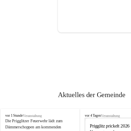
Aktuelles der Gemeinde
P
P
vor 1 Stunde
vor 4 Tagen
Veranstaltung
Veranstaltung
r
r
Die Prigglitzer Feuerwehr lädt zum 
i
i
Prigglitz prickelt 2026 -
Dämmerschoppen am kommenden 