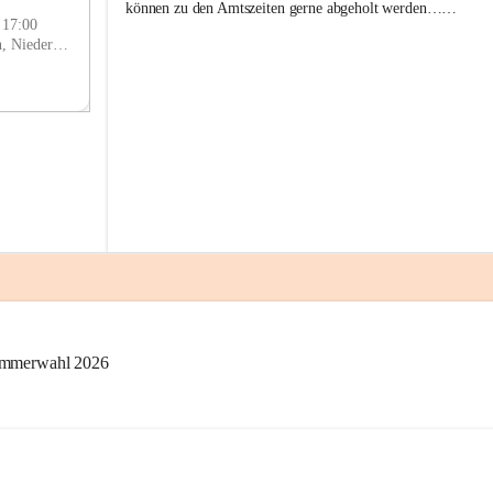
g
SEP
können zu den Amtszeiten gerne abgeholt werden……
g
- 17:00
l
Prigglitz, Neunkirchen, Niederösterreich, AUT
i
t
z
kammerwahl 2026