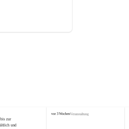
P
vor 3 Wochen
Veranstaltung
r
is zur 
i
ltlich und 