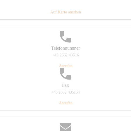
Prigglitz 39, 2640 Prigglitz, AUT
Auf Karte ansehen
Telefonnummer
+43 2662 43516
Anrufen
Fax
+43 2662 435164
Anrufen