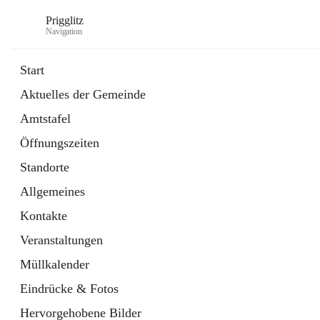
Prigglitz
Navigation
Start
Aktuelles der Gemeinde
öffnet
Amtstafel
Amtstafel
in
Externe Webseite
neuem
Öffnungszeiten
Tab
öffnet
Gemeindezeitung
in
Ordner
Standorte
neuem
Tab
Allgemeines
Kontakte
Veranstaltungen
Müllkalender
Eindrücke & Fotos
Hervorgehobene Bilder