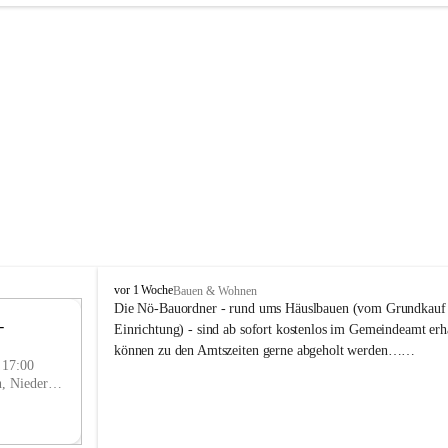
P
vor 1 Woche
Bauen & Wohnen
r
Die Nö-Bauordner - rund ums Häuslbauen (vom Grundkauf b
 
i
12
Einrichtung) - sind ab sofort kostenlos im Gemeindeamt erhä
g
SEP
können zu den Amtszeiten gerne abgeholt werden……
g
- 17:00
l
Prigglitz, Neunkirchen, Niederösterreich, AUT
i
t
z