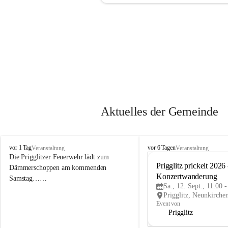
Aktuelles der Gemeinde
P
P
vor 1 Tag
vor 6 Tagen
Veranstaltung
Veranstaltung
r
r
Die Prigglitzer Feuerwehr lädt zum 
i
i
Prigglitz prickelt 2026 -
Dämmerschoppen am kommenden 
g
g
Konzertwanderung
Samstag……
g
g
Sa., 12. Sept., 11:00 
l
l
i
i
Event von
t
t
Prigglitz
z
z