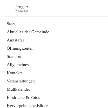
Prigglitz
Navigation
Start
Aktuelles der Gemeinde
öffnet
Amtstafel
Amtstafel
in
Externe Webseite
neuem
Öffnungszeiten
Tab
öffnet
Gemeindezeitung
in
Ordner
Standorte
neuem
Tab
Allgemeines
Kontakte
Veranstaltungen
Müllkalender
Eindrücke & Fotos
Hervorgehobene Bilder