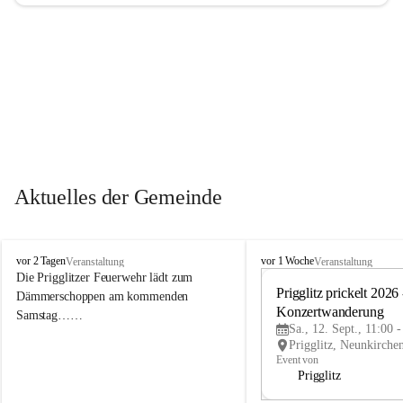
Aktuelles der Gemeinde
P
P
vor 2 Tagen
vor 1 Woche
Veranstaltung
Veranstaltung
r
r
Die Prigglitzer Feuerwehr lädt zum 
i
i
Prigglitz prickelt 2026 -
Dämmerschoppen am kommenden 
g
g
Konzertwanderung
Samstag……
g
g
Sa., 12. Sept., 11:00 
l
l
i
i
Event von
t
t
Prigglitz
z
z