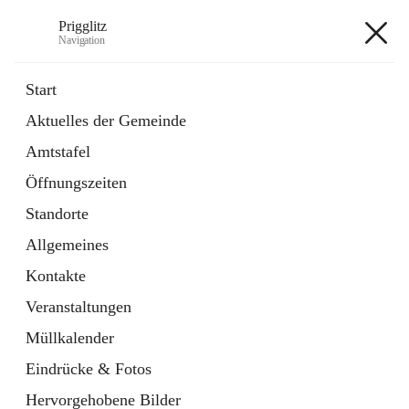
Prigglitz
Navigation
Prigglitz
Start
Aktuelles der Gemeinde
öffnet
Amtstafel
Amtstafel
in
Externe Webseite
neuem
Öffnungszeiten
Tab
öffnet
Gemeindezeitung
in
Ordner
Standorte
neuem
Tab
Allgemeines
+8
Kontakte
Veranstaltungen
Müllkalender
Eindrücke & Fotos
Hauptadresse
Hervorgehobene Bilder