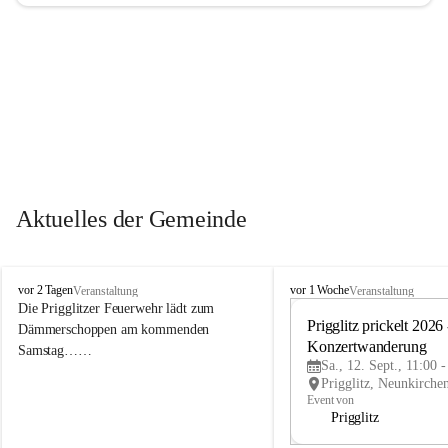
Aktuelles der Gemeinde
P
P
vor 2 Tagen
vor 1 Woche
Veranstaltung
Veranstaltung
r
r
Die Prigglitzer Feuerwehr lädt zum 
i
i
Prigglitz prickelt 2026 -
Dämmerschoppen am kommenden 
g
g
Konzertwanderung
Samstag……
g
g
Sa., 12. Sept., 11:00 
l
l
i
i
Event von
t
t
Prigglitz
z
z