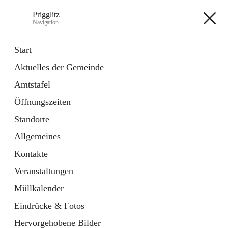
Prigglitz
Navigation
Prigglitz
Start
Aktuelles der Gemeinde
öffnet
Amtstafel
Amtstafel
in
Externe Webseite
neuem
Öffnungszeiten
Tab
öffnet
Gemeindezeitung
in
Ordner
Standorte
neuem
Tab
Allgemeines
+8
Kontakte
Veranstaltungen
Müllkalender
Eindrücke & Fotos
Hauptadresse
Hervorgehobene Bilder