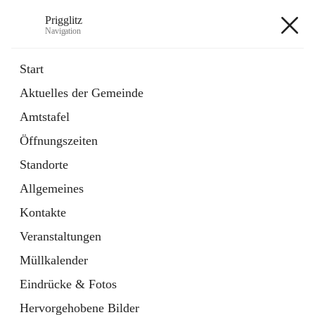
Prigglitz
Navigation
Prigglitz
Start
Aktuelles der Gemeinde
öffnet
Amtstafel
Amtstafel
in
Externe Webseite
neuem
Öffnungszeiten
Tab
öffnet
Gemeindezeitung
in
Ordner
Standorte
neuem
Tab
Allgemeines
+8
Kontakte
Veranstaltungen
Müllkalender
Eindrücke & Fotos
Hauptadresse
Hervorgehobene Bilder