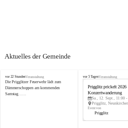
Aktuelles der Gemeinde
P
P
vor 22 Stunden
vor 5 Tagen
Veranstaltung
Veranstaltung
r
r
Die Prigglitzer Feuerwehr lädt zum 
i
i
Prigglitz prickelt 2026 -
Dämmerschoppen am kommenden 
g
g
Konzertwanderung
Samstag……
g
g
Sa., 12. Sept., 11:00 
l
l
i
i
Event von
t
t
Prigglitz
z
z