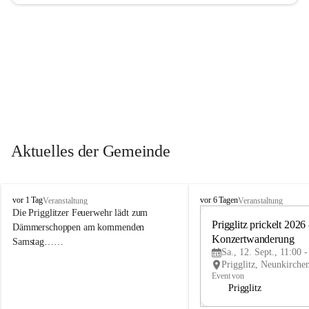
Aktuelles der Gemeinde
P
P
vor 1 Tag
vor 6 Tagen
Veranstaltung
Veranstaltung
r
r
Die Prigglitzer Feuerwehr lädt zum 
i
i
Prigglitz prickelt 2026 -
Dämmerschoppen am kommenden 
g
g
Konzertwanderung
Samstag……
g
g
Sa., 12. Sept., 11:00 
l
l
i
i
Event von
t
t
Prigglitz
z
z