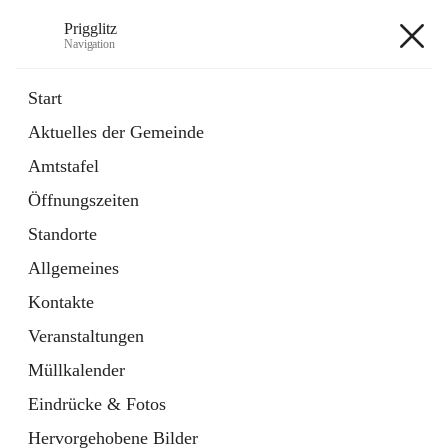
Prigglitz
Navigation
Prigglitz
Start
Aktuelles der Gemeinde
öffnet
Amtstafel
Amtstafel
in
Externe Webseite
neuem
Öffnungszeiten
Tab
öffnet
Gemeindezeitung
in
Ordner
Standorte
neuem
Tab
Allgemeines
+8
Kontakte
Veranstaltungen
Müllkalender
Eindrücke & Fotos
Hauptadresse
Hervorgehobene Bilder