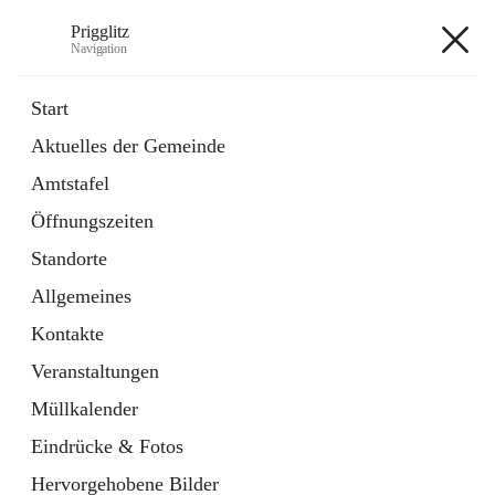
Prigglitz
Navigation
Prigglitz
Start
Aktuelles der Gemeinde
öffnet
Amtstafel
Amtstafel
in
Externe Webseite
neuem
Öffnungszeiten
Tab
öffnet
Gemeindezeitung
in
Ordner
Standorte
neuem
Tab
Allgemeines
+8
Kontakte
Veranstaltungen
Müllkalender
Eindrücke & Fotos
Hauptadresse
Hervorgehobene Bilder