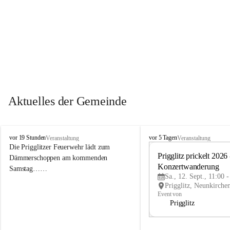
Aktuelles der Gemeinde
P
P
vor 19 Stunden
vor 5 Tagen
Veranstaltung
Veranstaltung
r
r
Die Prigglitzer Feuerwehr lädt zum 
i
i
Prigglitz prickelt 2026 -
Dämmerschoppen am kommenden 
g
g
Konzertwanderung
Samstag……
g
g
Sa., 12. Sept., 11:00 
l
l
i
i
Event von
t
t
Prigglitz
z
z