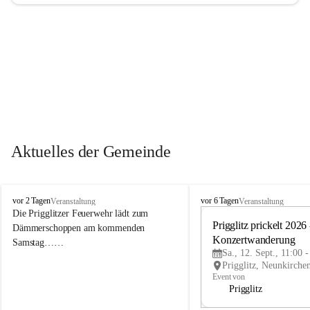
Aktuelles der Gemeinde
P
P
vor 2 Tagen
vor 6 Tagen
Veranstaltung
Veranstaltung
r
r
Die Prigglitzer Feuerwehr lädt zum 
i
i
Prigglitz prickelt 2026 -
Dämmerschoppen am kommenden 
g
g
Konzertwanderung
Samstag……
g
g
Sa., 12. Sept., 11:00 
l
l
i
i
Event von
t
t
Prigglitz
z
z