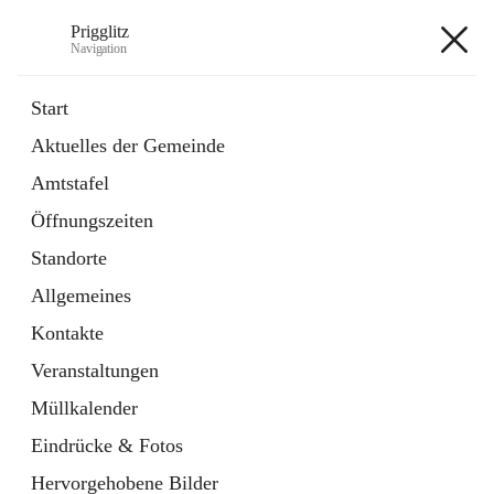
Prigglitz
Navigation
Prigglitz
Start
Aktuelles der Gemeinde
öffnet
Amtstafel
Amtstafel
in
Externe Webseite
neuem
Öffnungszeiten
Tab
öffnet
Gemeindezeitung
in
Ordner
Standorte
neuem
Tab
Allgemeines
+8
Kontakte
Veranstaltungen
Müllkalender
Eindrücke & Fotos
Hauptadresse
Hervorgehobene Bilder