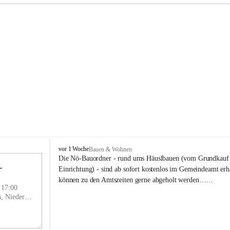
P
vor 1 Woche
Bauen & Wohnen
r
Die Nö-Bauordner - rund ums Häuslbauen (vom Grundkauf b
 
i
12
Einrichtung) - sind ab sofort kostenlos im Gemeindeamt erhä
g
SEP
können zu den Amtszeiten gerne abgeholt werden……
g
- 17:00
l
Prigglitz, Neunkirchen, Niederösterreich, AUT
i
t
z