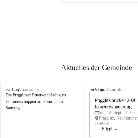
Aktuelles der Gemeinde
P
P
vor 1 Tag
vor 6 Tagen
Veranstaltung
Veranstaltung
r
r
Die Prigglitzer Feuerwehr lädt zum 
i
i
Prigglitz prickelt 2026 -
Dämmerschoppen am kommenden 
g
g
Konzertwanderung
Samstag……
g
g
Sa., 12. Sept., 11:00 
l
l
i
i
Event von
t
t
Prigglitz
z
z