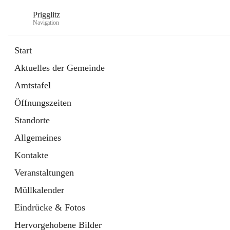
Prigglitz
Navigation
Start
Aktuelles der Gemeinde
öffnet
Amtstafel
Amtstafel
in
Externe Webseite
neuem
Öffnungszeiten
Tab
öffnet
Gemeindezeitung
in
Ordner
Standorte
neuem
Tab
Allgemeines
Kontakte
Veranstaltungen
Müllkalender
Eindrücke & Fotos
Hervorgehobene Bilder