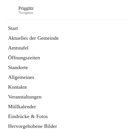
Prigglitz
Navigation
Start
Aktuelles der Gemeinde
öffnet
Amtstafel
Amtstafel
in
Externe Webseite
neuem
Öffnungszeiten
Tab
öffnet
Gemeindezeitung
in
Ordner
Standorte
neuem
Tab
Allgemeines
Kontakte
Veranstaltungen
Müllkalender
Eindrücke & Fotos
Hervorgehobene Bilder