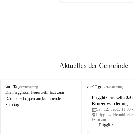
Aktuelles der Gemeinde
P
P
vor 1 Tag
vor 6 Tagen
Veranstaltung
Veranstaltung
r
r
Die Prigglitzer Feuerwehr lädt zum 
i
i
Prigglitz prickelt 2026 -
Dämmerschoppen am kommenden 
g
g
Konzertwanderung
Samstag……
g
g
Sa., 12. Sept., 11:00 
l
l
i
i
Event von
t
t
Prigglitz
z
z