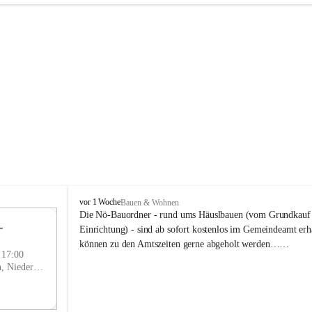
P
vor 1 Woche
Bauen & Wohnen
r
Die Nö-Bauordner - rund ums Häuslbauen (vom Grundkauf b
 
i
12
Einrichtung) - sind ab sofort kostenlos im Gemeindeamt erhä
g
SEP
können zu den Amtszeiten gerne abgeholt werden……
g
- 17:00
l
Prigglitz, Neunkirchen, Niederösterreich, AUT
i
t
z