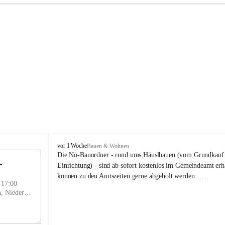
P
vor 1 Woche
Bauen & Wohnen
r
Die Nö-Bauordner - rund ums Häuslbauen (vom Grundkauf b
 
i
12
Einrichtung) - sind ab sofort kostenlos im Gemeindeamt erhä
g
SEP
können zu den Amtszeiten gerne abgeholt werden……
g
- 17:00
l
Prigglitz, Neunkirchen, Niederösterreich, AUT
i
t
z