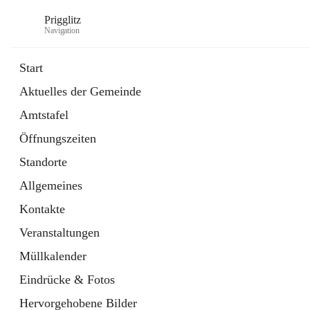
Prigglitz
Navigation
Start
Aktuelles der Gemeinde
öffnet
Amtstafel
Amtstafel
in
Externe Webseite
neuem
Öffnungszeiten
Tab
öffnet
Gemeindezeitung
in
Ordner
Standorte
neuem
Tab
Allgemeines
Kontakte
Veranstaltungen
Müllkalender
Eindrücke & Fotos
Hervorgehobene Bilder