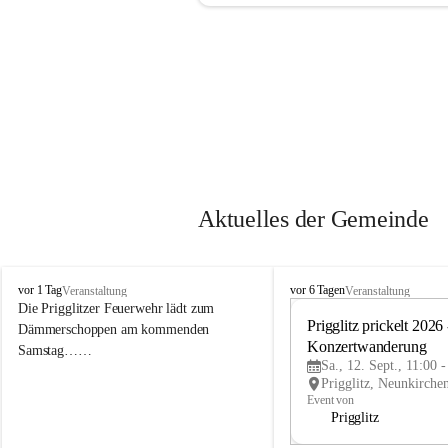
Aktuelles der Gemeinde
P
P
vor 1 Tag
vor 6 Tagen
Veranstaltung
Veranstaltung
r
r
Die Prigglitzer Feuerwehr lädt zum 
i
i
Prigglitz prickelt 2026 -
Dämmerschoppen am kommenden 
g
g
Konzertwanderung
Samstag……
g
g
Sa., 12. Sept., 11:00 
l
l
i
i
Event von
t
t
Prigglitz
z
z