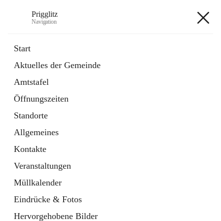
Prigglitz
Navigation
Prigglitz
Start
Aktuelles der Gemeinde
öffnet
Amtstafel
Amtstafel
in
Externe Webseite
neuem
Öffnungszeiten
Tab
öffnet
Gemeindezeitung
in
Ordner
Standorte
neuem
Tab
Allgemeines
+8
Kontakte
Veranstaltungen
Müllkalender
Eindrücke & Fotos
Hauptadresse
Hervorgehobene Bilder