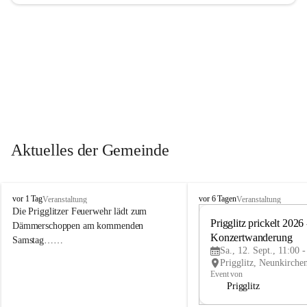
Aktuelles der Gemeinde
P
P
vor 1 Tag
vor 6 Tagen
Veranstaltung
Veranstaltung
r
r
Die Prigglitzer Feuerwehr lädt zum 
i
i
Prigglitz prickelt 2026 -
Dämmerschoppen am kommenden 
g
g
Konzertwanderung
Samstag……
g
g
Sa., 12. Sept., 11:00 
l
l
i
i
Event von
t
t
Prigglitz
z
z