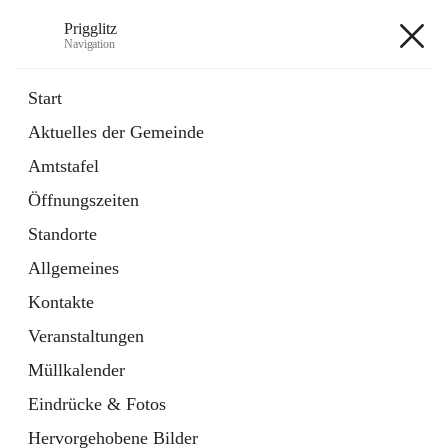
Prigglitz
Navigation
Prigglitz
Start
Aktuelles der Gemeinde
öffnet
Amtstafel
Amtstafel
in
Externe Webseite
neuem
Öffnungszeiten
Tab
öffnet
Gemeindezeitung
in
Ordner
Standorte
neuem
Tab
Allgemeines
+8
Kontakte
Veranstaltungen
Müllkalender
Eindrücke & Fotos
Hauptadresse
Hervorgehobene Bilder