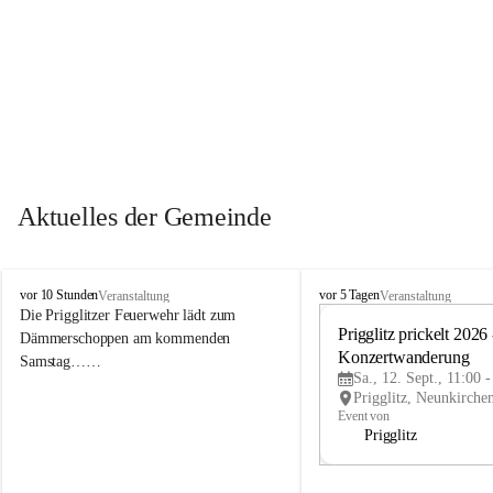
Aktuelles der Gemeinde
P
P
vor 10 Stunden
vor 5 Tagen
Veranstaltung
Veranstaltung
r
r
Die Prigglitzer Feuerwehr lädt zum 
i
i
Prigglitz prickelt 2026 -
Dämmerschoppen am kommenden 
g
g
Konzertwanderung
Samstag……
g
g
Sa., 12. Sept., 11:00 
l
l
i
i
Event von
t
t
Prigglitz
z
z