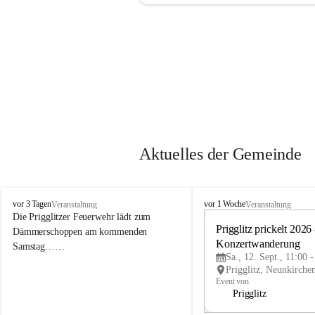
Aktuelles der Gemeinde
P
P
vor 3 Tagen
vor 1 Woche
Veranstaltung
Veranstaltung
r
r
Die Prigglitzer Feuerwehr lädt zum 
i
i
Prigglitz prickelt 2026 -
Dämmerschoppen am kommenden 
g
g
Konzertwanderung
Samstag……
g
g
Sa., 12. Sept., 11:00 
l
l
i
i
Event von
t
t
Prigglitz
z
z