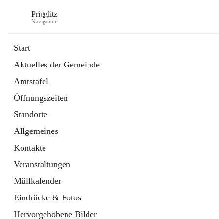
Prigglitz
Navigation
Start
Aktuelles der Gemeinde
öffnet
Amtstafel
Amtstafel
in
Externe Webseite
neuem
Öffnungszeiten
Tab
öffnet
Gemeindezeitung
in
Ordner
Standorte
neuem
Tab
Allgemeines
Kontakte
Veranstaltungen
Müllkalender
Eindrücke & Fotos
Hervorgehobene Bilder