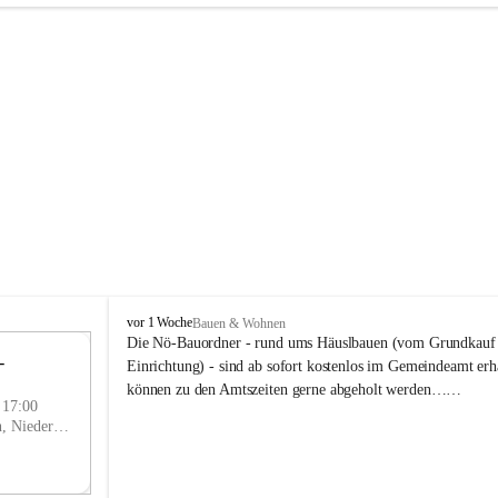
P
vor 1 Woche
Bauen & Wohnen
r
Die Nö-Bauordner - rund ums Häuslbauen (vom Grundkauf b
 
i
12
Einrichtung) - sind ab sofort kostenlos im Gemeindeamt erhä
g
SEP
können zu den Amtszeiten gerne abgeholt werden……
g
- 17:00
l
Prigglitz, Neunkirchen, Niederösterreich, AUT
i
t
z