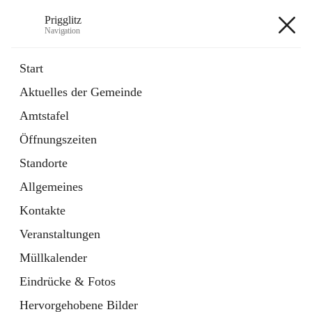
Prigglitz
Navigation
Prigglitz
Start
Aktuelles der Gemeinde
öffnet
Amtstafel
Amtstafel
in
Externe Webseite
neuem
Öffnungszeiten
Tab
öffnet
Gemeindezeitung
in
Ordner
Standorte
neuem
Tab
Allgemeines
+8
Kontakte
Veranstaltungen
Müllkalender
Eindrücke & Fotos
Hauptadresse
Hervorgehobene Bilder