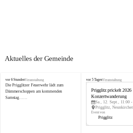
Aktuelles der Gemeinde
P
P
vor 6 Stunden
vor 5 Tagen
Veranstaltung
Veranstaltung
r
r
Die Prigglitzer Feuerwehr lädt zum 
i
i
Prigglitz prickelt 2026 -
Dämmerschoppen am kommenden 
g
g
Konzertwanderung
Samstag……
g
g
Sa., 12. Sept., 11:00 
l
l
i
i
Event von
t
t
Prigglitz
z
z