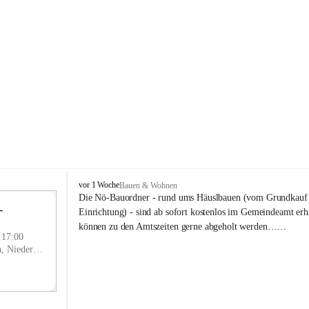
P
vor 1 Woche
Bauen & Wohnen
r
Die Nö-Bauordner - rund ums Häuslbauen (vom Grundkauf b
 
i
12
Einrichtung) - sind ab sofort kostenlos im Gemeindeamt erhä
g
SEP
können zu den Amtszeiten gerne abgeholt werden……
g
- 17:00
l
Prigglitz, Neunkirchen, Niederösterreich, AUT
i
t
z