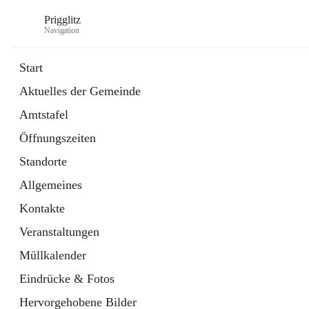
Prigglitz
Navigation
Start
Aktuelles der Gemeinde
öffnet
Amtstafel
Amtstafel
in
Externe Webseite
neuem
Öffnungszeiten
Tab
öffnet
Gemeindezeitung
in
Ordner
Standorte
neuem
Tab
Allgemeines
Kontakte
Veranstaltungen
Müllkalender
Eindrücke & Fotos
Hervorgehobene Bilder