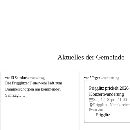
Aktuelles der Gemeinde
P
P
vor 15 Stunden
vor 5 Tagen
Veranstaltung
Veranstaltung
r
r
Die Prigglitzer Feuerwehr lädt zum 
i
i
Prigglitz prickelt 2026 -
Dämmerschoppen am kommenden 
g
g
Konzertwanderung
Samstag……
g
g
Sa., 12. Sept., 11:00 
l
l
i
i
Event von
t
t
Prigglitz
z
z