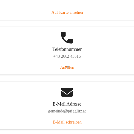
Prigglitz 39, 2640 Prigglitz, AUT
Auf Karte ansehen
Telefonnummer
+43 2662 43516
Anrufen
E-Mail Adresse
gemeinde@prigglitz.at
E-Mail schreiben