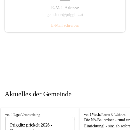
E-Mail Adresse
gemeinde@prigglitz.at
E-Mail schreiben
Aktuelles der Gemeinde
P
P
vor 4 Tagen
vor 1 Woche
Veranstaltung
Bauen & Wohnen
r
r
Die Nö-Bauordner - rund um
i
Prigglitz prickelt 2026 - 
i
12
Einrichtung) - sind ab sofo