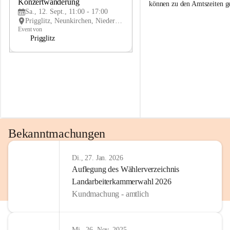
g
g
Konzertwanderung
SEP
können zu den Amtszeiten 
g
g
Sa., 12. Sept., 11:00 - 17:00
l
l
Prigglitz, Neunkirchen, Niederösterreich, AUT
i
i
Event von
t
t
Prigglitz
z
z
Bekanntmachungen
Di., 27. Jan. 2026
Auflegung des Wählerverzeichnis
Landarbeiterkammerwahl 2026
Kundmachung - amtlich
Mi., 26. Nov. 2025