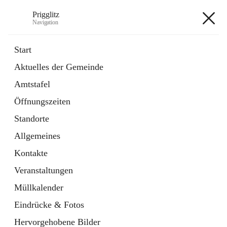
Prigglitz
Navigation
Prigglitz
Start
Aktuelles der Gemeinde
öffnet
Amtstafel
Amtstafel
in
Externe Webseite
neuem
Öffnungszeiten
Tab
öffnet
Gemeindezeitung
in
Ordner
Standorte
neuem
Tab
Allgemeines
+8
Kontakte
Veranstaltungen
Müllkalender
Eindrücke & Fotos
Hauptadresse
Hervorgehobene Bilder