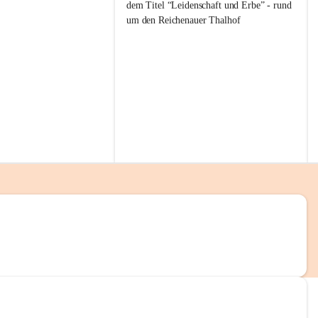
g
dem Titel “Leidenschaft und Erbe” - rund 
g
um den Reichenauer Thalhof
l
i
t
z