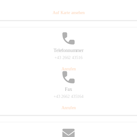
Prigglitz 39, 2640 Prigglitz, AUT
Auf Karte ansehen
Telefonnummer
+43 2662 43516
Anrufen
Fax
+43 2662 435164
Anrufen