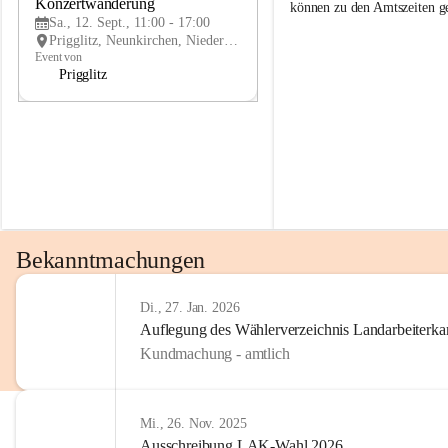
g
g
Konzertwanderung
SEP
können zu den Amtszeiten 
g
g
Sa., 12. Sept., 11:00 - 17:00
l
l
Prigglitz, Neunkirchen, Niederösterreich, AUT
i
i
Event von
t
t
Prigglitz
z
z
Bekanntmachungen
Di., 27. Jan. 2026
Auflegung des Wählerverzeichnis Landarbeiter
Kundmachung - amtlich
Mi., 26. Nov. 2025
Ausschreibung LAK-Wahl 2026