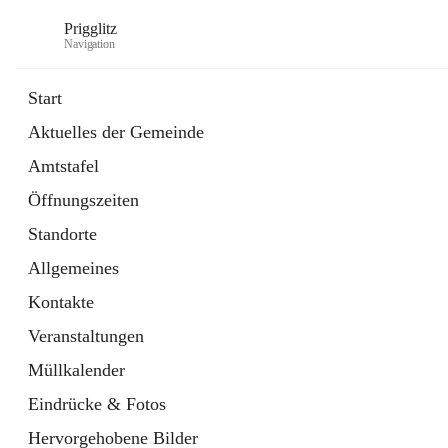
Prigglitz
Navigation
Start
Aktuelles der Gemeinde
öffnet
Amtstafel
Amtstafel
in
Externe Webseite
neuem
Öffnungszeiten
Tab
öffnet
Gemeindezeitung
in
Ordner
Standorte
neuem
Tab
Allgemeines
Kontakte
Veranstaltungen
Müllkalender
Eindrücke & Fotos
Hervorgehobene Bilder