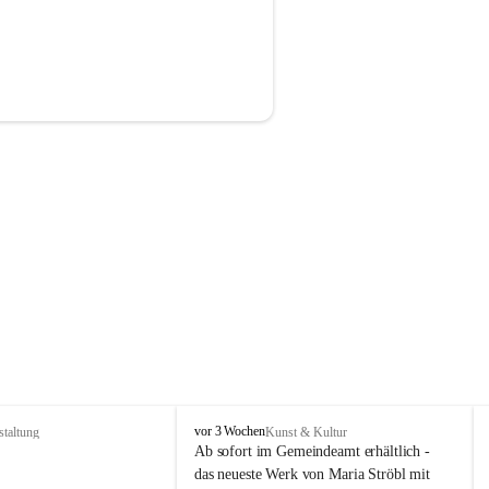
P
vor 3 Wochen
staltung
Kunst & Kultur
r
Ab sofort im Gemeindeamt erhältlich - 
i
das neueste Werk von Maria Ströbl mit 