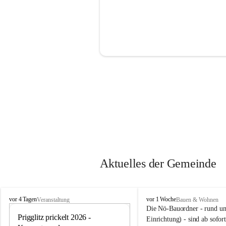
Aktuelles der Gemeinde
P
P
vor 4 Tagen
vor 1 Woche
Veranstaltung
Bauen & Wohnen
r
r
Die Nö-Bauordner - rund um
i
Prigglitz prickelt 2026 - 
i
12
Einrichtung) - sind ab sofo