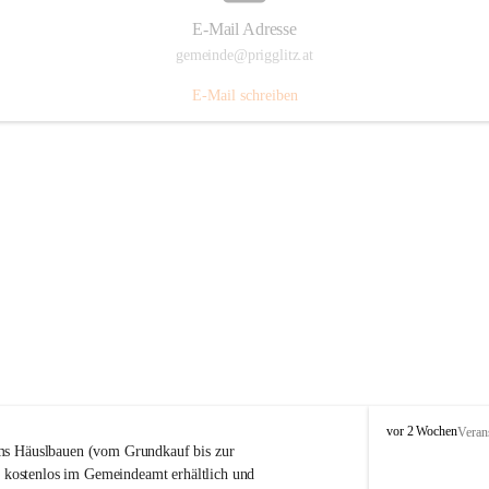
E-Mail Adresse
gemeinde@prigglitz.at
E-Mail schreiben
P
vor 2 Wochen
Veran
r
s Häuslbauen (vom Grundkauf bis zur 
i
rt kostenlos im Gemeindeamt erhältlich und 