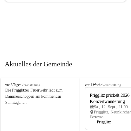
Aktuelles der Gemeinde
P
P
vor 3 Tagen
vor 1 Woche
Veranstaltung
Veranstaltung
r
r
Die Prigglitzer Feuerwehr lädt zum 
i
i
Prigglitz prickelt 2026 -
Dämmerschoppen am kommenden 
g
g
Konzertwanderung
Samstag……
g
g
Sa., 12. Sept., 11:00 
l
l
i
i
Event von
t
t
Prigglitz
z
z