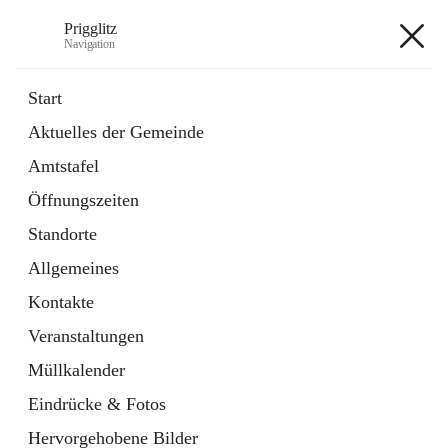
Prigglitz
Navigation
Prigglitz
Start
Aktuelles der Gemeinde
öffnet
Amtstafel
Amtstafel
in
Externe Webseite
neuem
Öffnungszeiten
Tab
öffnet
Gemeindezeitung
in
Ordner
Standorte
neuem
Tab
Allgemeines
+8
Kontakte
Veranstaltungen
Müllkalender
Eindrücke & Fotos
Hauptadresse
Hervorgehobene Bilder