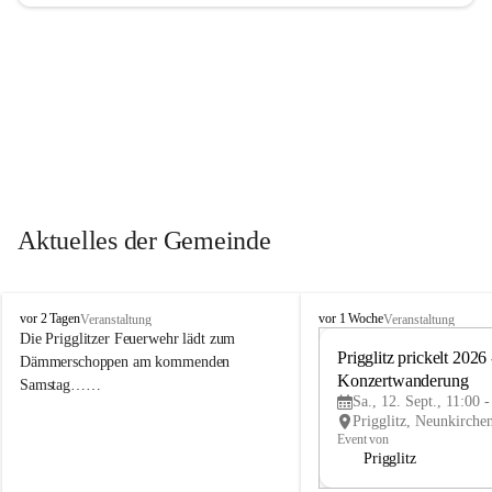
Aktuelles der Gemeinde
P
P
vor 2 Tagen
vor 1 Woche
Veranstaltung
Veranstaltung
r
r
Die Prigglitzer Feuerwehr lädt zum 
i
i
Prigglitz prickelt 2026 -
Dämmerschoppen am kommenden 
g
g
Konzertwanderung
Samstag……
g
g
Sa., 12. Sept., 11:00 
l
l
i
i
Event von
t
t
Prigglitz
z
z