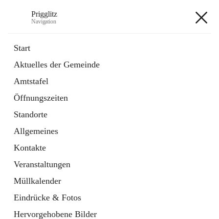
Prigglitz
Navigation
Prigglitz
Start
Aktuelles der Gemeinde
öffnet
Amtstafel
Amtstafel
in
Externe Webseite
neuem
Öffnungszeiten
Tab
öffnet
Gemeindezeitung
in
Ordner
Standorte
neuem
Tab
Allgemeines
+8
Kontakte
Veranstaltungen
Müllkalender
Eindrücke & Fotos
Hauptadresse
Hervorgehobene Bilder