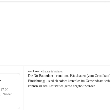
P
vor 1 Woche
Bauen & Wohnen
r
Die Nö-Bauordner - rund ums Häuslbauen (vom Grundkauf b
 
i
12
Einrichtung) - sind ab sofort kostenlos im Gemeindeamt erhä
g
SEP
können zu den Amtszeiten gerne abgeholt werden……
g
- 17:00
l
Prigglitz, Neunkirchen, Niederösterreich, AUT
i
t
z