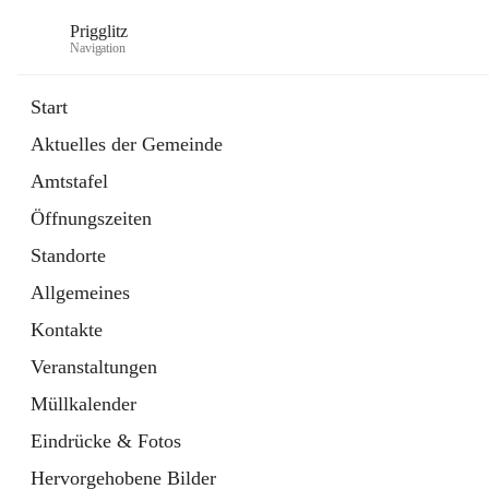
Prigglitz
Navigation
Start
Aktuelles der Gemeinde
öffnet
Amtstafel
Amtstafel
in
Externe Webseite
neuem
Öffnungszeiten
Tab
öffnet
Gemeindezeitung
in
Ordner
Standorte
neuem
Tab
Allgemeines
Kontakte
Veranstaltungen
Müllkalender
Eindrücke & Fotos
Hervorgehobene Bilder