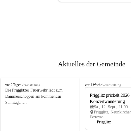
Aktuelles der Gemeinde
P
P
vor 2 Tagen
vor 1 Woche
Veranstaltung
Veranstaltung
r
r
Die Prigglitzer Feuerwehr lädt zum 
i
i
Prigglitz prickelt 2026 -
Dämmerschoppen am kommenden 
g
g
Konzertwanderung
Samstag……
g
g
Sa., 12. Sept., 11:00 
l
l
i
i
Event von
t
t
Prigglitz
z
z