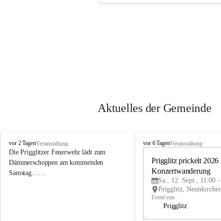
Aktuelles der Gemeinde
P
P
vor 2 Tagen
vor 6 Tagen
Veranstaltung
Veranstaltung
r
r
Die Prigglitzer Feuerwehr lädt zum 
i
i
Prigglitz prickelt 2026 -
Dämmerschoppen am kommenden 
g
g
Konzertwanderung
Samstag……
g
g
Sa., 12. Sept., 11:00 
l
l
i
i
Event von
t
t
Prigglitz
z
z