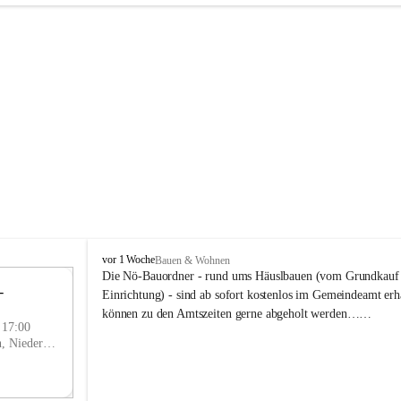
P
vor 1 Woche
Bauen & Wohnen
r
Die Nö-Bauordner - rund ums Häuslbauen (vom Grundkauf b
 
i
12
Einrichtung) - sind ab sofort kostenlos im Gemeindeamt erhä
g
SEP
können zu den Amtszeiten gerne abgeholt werden……
g
- 17:00
l
Prigglitz, Neunkirchen, Niederösterreich, AUT
i
t
z