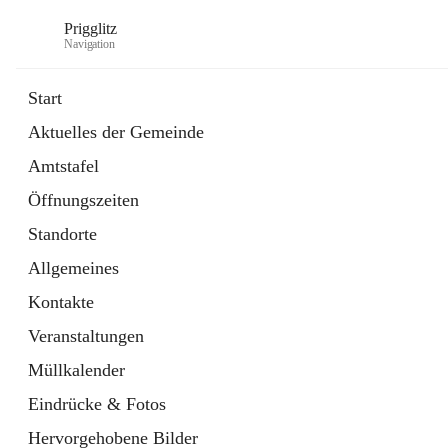
Prigglitz
Navigation
Start
Aktuelles der Gemeinde
öffnet
Amtstafel
Amtstafel
in
Externe Webseite
neuem
Öffnungszeiten
Tab
öffnet
Gemeindezeitung
in
Ordner
Standorte
neuem
Tab
Allgemeines
Kontakte
Veranstaltungen
Müllkalender
Eindrücke & Fotos
Hervorgehobene Bilder