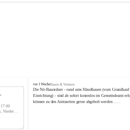
P
vor 1 Woche
Bauen & Wohnen
r
Die Nö-Bauordner - rund ums Häuslbauen (vom Grundkauf b
 
i
12
Einrichtung) - sind ab sofort kostenlos im Gemeindeamt erhä
g
SEP
können zu den Amtszeiten gerne abgeholt werden……
g
- 17:00
l
Prigglitz, Neunkirchen, Niederösterreich, AUT
i
t
z