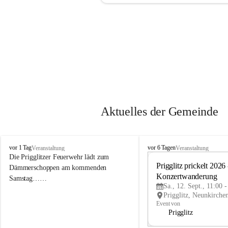
Aktuelles der Gemeinde
P
P
vor 1 Tag
vor 6 Tagen
Veranstaltung
Veranstaltung
r
r
Die Prigglitzer Feuerwehr lädt zum 
i
i
Prigglitz prickelt 2026 -
Dämmerschoppen am kommenden 
g
g
Konzertwanderung
Samstag……
g
g
Sa., 12. Sept., 11:00 
l
l
i
i
Event von
t
t
Prigglitz
z
z