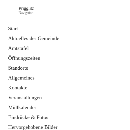
Prigglitz
Navigation
Start
Aktuelles der Gemeinde
öffnet
Amtstafel
Amtstafel
in
Externe Webseite
neuem
Öffnungszeiten
Tab
öffnet
Gemeindezeitung
in
Ordner
Standorte
neuem
Tab
Allgemeines
Kontakte
Veranstaltungen
Müllkalender
Eindrücke & Fotos
Hervorgehobene Bilder