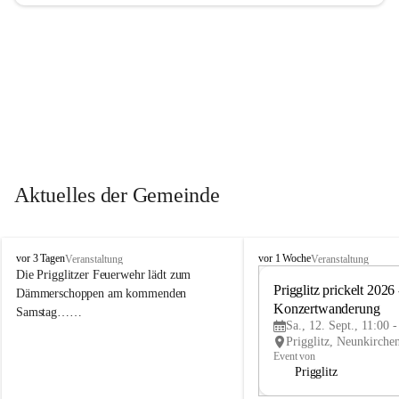
Aktuelles der Gemeinde
P
P
vor 3 Tagen
vor 1 Woche
Veranstaltung
Veranstaltung
r
r
Die Prigglitzer Feuerwehr lädt zum 
i
i
Prigglitz prickelt 2026 -
Dämmerschoppen am kommenden 
g
g
Konzertwanderung
Samstag……
g
g
Sa., 12. Sept., 11:00 
l
l
i
i
Event von
t
t
Prigglitz
z
z