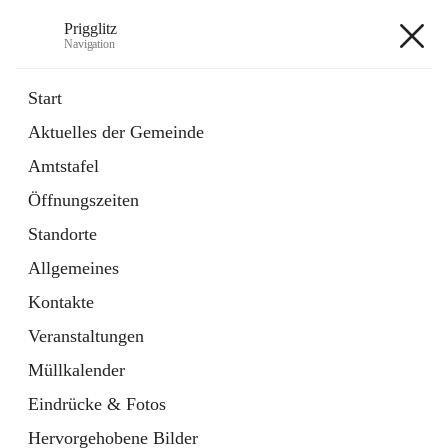
Prigglitz
Navigation
Prigglitz
Start
Aktuelles der Gemeinde
öffnet
Amtstafel
Amtstafel
in
Externe Webseite
neuem
Öffnungszeiten
Tab
öffnet
Gemeindezeitung
in
Ordner
Standorte
neuem
Tab
Allgemeines
+8
Kontakte
Veranstaltungen
Müllkalender
Eindrücke & Fotos
Hauptadresse
Hervorgehobene Bilder