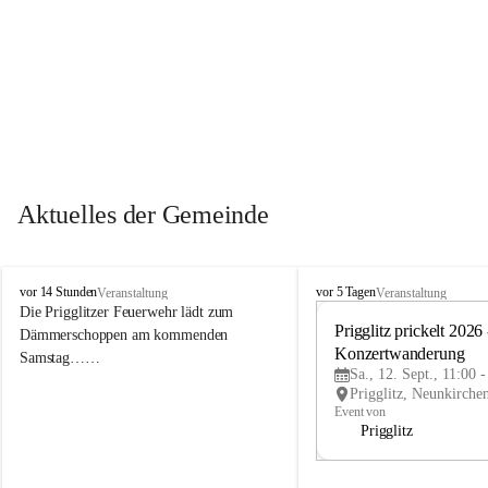
Aktuelles der Gemeinde
P
P
vor 14 Stunden
vor 5 Tagen
Veranstaltung
Veranstaltung
r
r
Die Prigglitzer Feuerwehr lädt zum 
i
i
Prigglitz prickelt 2026 -
Dämmerschoppen am kommenden 
g
g
Konzertwanderung
Samstag……
g
g
Sa., 12. Sept., 11:00 
l
l
i
i
Event von
t
t
Prigglitz
z
z