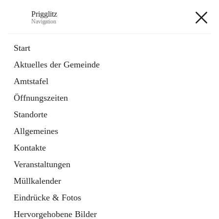
Prigglitz
Navigation
Prigglitz
Start
Aktuelles der Gemeinde
öffnet
Amtstafel
Amtstafel
in
Externe Webseite
neuem
Öffnungszeiten
Tab
öffnet
Gemeindezeitung
in
Ordner
Standorte
neuem
Tab
Allgemeines
+8
Kontakte
Veranstaltungen
Müllkalender
Eindrücke & Fotos
Hauptadresse
Hervorgehobene Bilder