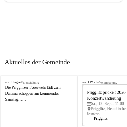
Aktuelles der Gemeinde
P
P
vor 3 Tagen
vor 1 Woche
Veranstaltung
Veranstaltung
r
r
Die Prigglitzer Feuerwehr lädt zum 
i
i
Prigglitz prickelt 2026 -
Dämmerschoppen am kommenden 
g
g
Konzertwanderung
Samstag……
g
g
Sa., 12. Sept., 11:00 
l
l
i
i
Event von
t
t
Prigglitz
z
z