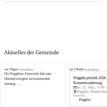
Aktuelles der Gemeinde
P
P
vor 3 Tagen
vor 1 Woche
Veranstaltung
Veranstaltung
r
r
Die Prigglitzer Feuerwehr lädt zum 
i
i
Prigglitz prickelt 2026 -
Dämmerschoppen am kommenden 
g
g
Konzertwanderung
Samstag……
g
g
Sa., 12. Sept., 11:00 
l
l
i
i
Event von
t
t
Prigglitz
z
z