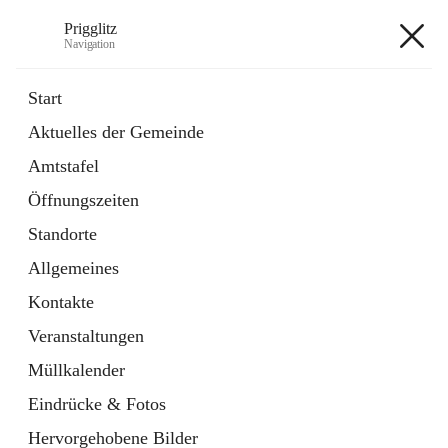
Prigglitz
Navigation
Prigglitz
Start
Aktuelles der Gemeinde
öffnet
Amtstafel
Amtstafel
in
Externe Webseite
neuem
Öffnungszeiten
Tab
öffnet
Gemeindezeitung
in
Ordner
Standorte
neuem
Tab
Allgemeines
+8
Kontakte
Veranstaltungen
Müllkalender
Eindrücke & Fotos
Hauptadresse
Hervorgehobene Bilder