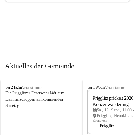
Aktuelles der Gemeinde
P
P
vor 2 Tagen
vor 1 Woche
Veranstaltung
Veranstaltung
r
r
Die Prigglitzer Feuerwehr lädt zum 
i
i
Prigglitz prickelt 2026 -
Dämmerschoppen am kommenden 
g
g
Konzertwanderung
Samstag……
g
g
Sa., 12. Sept., 11:00 
l
l
i
i
Event von
t
t
Prigglitz
z
z