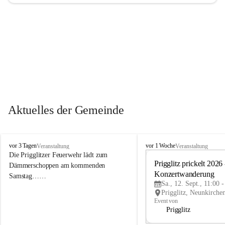
Aktuelles der Gemeinde
P
P
vor 3 Tagen
vor 1 Woche
Veranstaltung
Veranstaltung
r
r
Die Prigglitzer Feuerwehr lädt zum 
i
i
Prigglitz prickelt 2026 -
Dämmerschoppen am kommenden 
g
g
Konzertwanderung
Samstag……
g
g
Sa., 12. Sept., 11:00 
l
l
i
i
Event von
t
t
Prigglitz
z
z