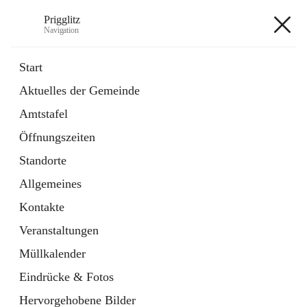
Prigglitz
Navigation
Prigglitz
Start
Aktuelles der Gemeinde
öffnet
Amtstafel
Amtstafel
in
Externe Webseite
neuem
Öffnungszeiten
Tab
öffnet
Gemeindezeitung
in
Ordner
Standorte
neuem
Tab
Allgemeines
+8
Kontakte
Veranstaltungen
Müllkalender
Eindrücke & Fotos
Hauptadresse
Hervorgehobene Bilder