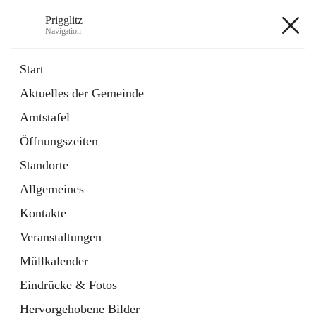
Prigglitz
Navigation
Prigglitz
Start
Aktuelles der Gemeinde
öffnet
Amtstafel
Amtstafel
in
Externe Webseite
neuem
Öffnungszeiten
Tab
öffnet
Gemeindezeitung
in
Ordner
Standorte
neuem
Tab
Allgemeines
+8
Kontakte
Veranstaltungen
Müllkalender
Eindrücke & Fotos
Hauptadresse
Hervorgehobene Bilder