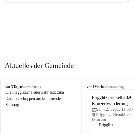
Aktuelles der Gemeinde
P
P
vor 3 Tagen
vor 1 Woche
Veranstaltung
Veranstaltung
r
r
Die Prigglitzer Feuerwehr lädt zum 
i
i
Prigglitz prickelt 2026 -
Dämmerschoppen am kommenden 
g
g
Konzertwanderung
Samstag……
g
g
Sa., 12. Sept., 11:00 
l
l
i
i
Event von
t
t
Prigglitz
z
z