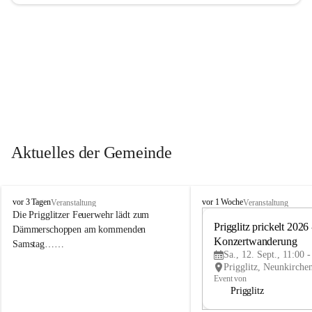
Aktuelles der Gemeinde
P
P
vor 3 Tagen
vor 1 Woche
Veranstaltung
Veranstaltung
r
r
Die Prigglitzer Feuerwehr lädt zum 
i
i
Prigglitz prickelt 2026 -
Dämmerschoppen am kommenden 
g
g
Konzertwanderung
Samstag……
g
g
Sa., 12. Sept., 11:00 
l
l
i
i
Event von
t
t
Prigglitz
z
z