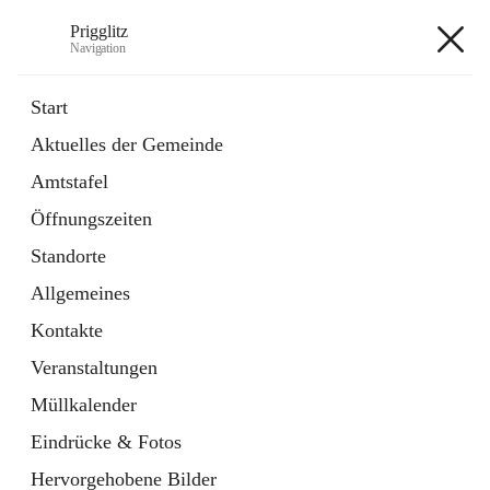
Prigglitz
Navigation
Prigglitz
Start
Aktuelles der Gemeinde
öffnet
Amtstafel
Amtstafel
in
Externe Webseite
neuem
Öffnungszeiten
Tab
öffnet
Gemeindezeitung
in
Ordner
Standorte
neuem
Tab
Allgemeines
+8
Kontakte
Veranstaltungen
Müllkalender
Eindrücke & Fotos
Hauptadresse
Hervorgehobene Bilder