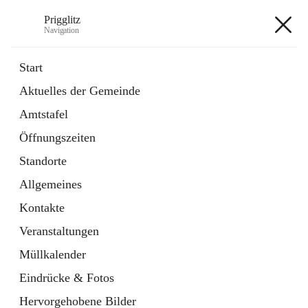
Prigglitz
Navigation
Prigglitz
Start
Aktuelles der Gemeinde
öffnet
Amtstafel
Amtstafel
in
Externe Webseite
neuem
Öffnungszeiten
Tab
öffnet
Gemeindezeitung
in
Ordner
Standorte
neuem
Tab
Allgemeines
+8
Kontakte
Veranstaltungen
Müllkalender
Eindrücke & Fotos
Hauptadresse
Hervorgehobene Bilder