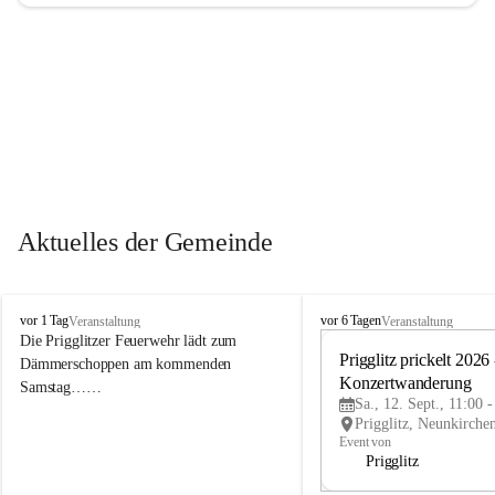
Aktuelles der Gemeinde
P
P
vor 1 Tag
vor 6 Tagen
Veranstaltung
Veranstaltung
r
r
Die Prigglitzer Feuerwehr lädt zum 
i
i
Prigglitz prickelt 2026 -
Dämmerschoppen am kommenden 
g
g
Konzertwanderung
Samstag……
g
g
Sa., 12. Sept., 11:00 
l
l
i
i
Event von
t
t
Prigglitz
z
z