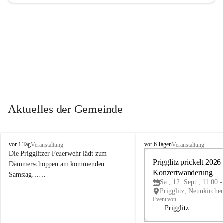
Aktuelles der Gemeinde
P
P
vor 1 Tag
vor 6 Tagen
Veranstaltung
Veranstaltung
r
r
Die Prigglitzer Feuerwehr lädt zum 
i
i
Prigglitz prickelt 2026 -
Dämmerschoppen am kommenden 
g
g
Konzertwanderung
Samstag……
g
g
Sa., 12. Sept., 11:00 
l
l
i
i
Event von
t
t
Prigglitz
z
z