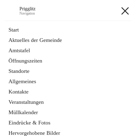
Prigglitz
Navigation
Prigglitz
Start
Aktuelles der Gemeinde
öffnet
Amtstafel
Amtstafel
in
Externe Webseite
neuem
Öffnungszeiten
Tab
öffnet
Gemeindezeitung
in
Ordner
Standorte
neuem
Tab
Allgemeines
+8
Kontakte
Veranstaltungen
Müllkalender
Eindrücke & Fotos
Hauptadresse
Hervorgehobene Bilder